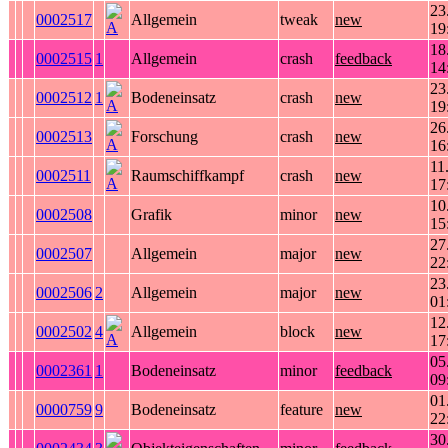
23
0002517
Allgemein
tweak
new
19
18
0002515
1
Allgemein
crash
feedback
14
23
0002512
1
Bodeneinsatz
crash
new
19
26
0002513
Forschung
crash
new
16
11
0002511
Raumschiffkampf
crash
new
17
10
0002508
Grafik
minor
new
15
27
0002507
Allgemein
major
new
22
23
0002506
2
Allgemein
major
new
01
12
0002502
4
Allgemein
block
new
17
05
0002361
1
Bodeneinsatz
minor
feedback
09
01
0000759
9
Bodeneinsatz
feature
new
22
30