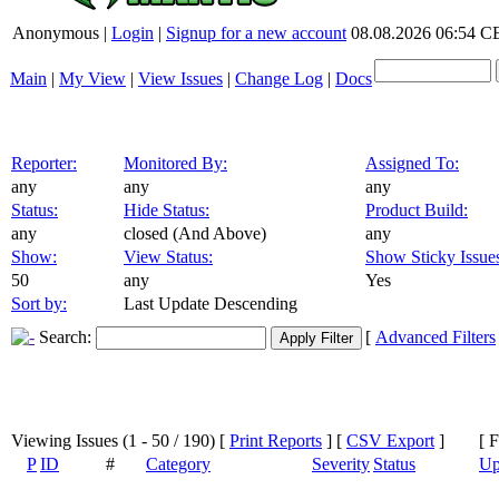
Anonymous |
Login
|
Signup for a new account
08.08.2026 06:54 
Main
|
My View
|
View Issues
|
Change Log
|
Docs
Reporter:
Monitored By:
Assigned To:
any
any
any
Status:
Hide Status:
Product Build:
any
closed (And Above)
any
Show:
View Status:
Show Sticky Issue
50
any
Yes
Sort by:
Last Update Descending
Search:
[
Advanced Filters
Viewing Issues (1 - 50 / 190)
[
Print Reports
] [
CSV Export
]
[ 
P
ID
#
Category
Severity
Status
Up