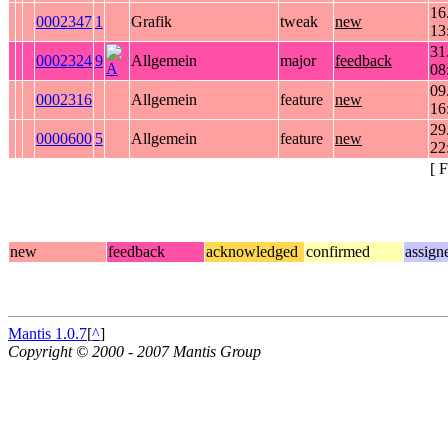
16
0002347
1
Grafik
tweak
new
13
31
0002324
9
Allgemein
major
feedback
08
09
0002316
Allgemein
feature
new
16
29
0000600
5
Allgemein
feature
new
22
[ 
new
feedback
acknowledged
confirmed
assign
Mantis 1.0.7
[
^
]
Copyright © 2000 - 2007 Mantis Group