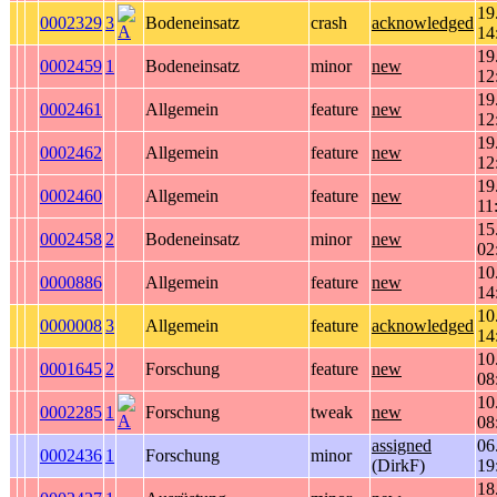
19
0002329
3
Bodeneinsatz
crash
acknowledged
14
19
0002459
1
Bodeneinsatz
minor
new
12
19
0002461
Allgemein
feature
new
12
19
0002462
Allgemein
feature
new
12
19
0002460
Allgemein
feature
new
11
15
0002458
2
Bodeneinsatz
minor
new
02
10
0000886
Allgemein
feature
new
14
10
0000008
3
Allgemein
feature
acknowledged
14
10
0001645
2
Forschung
feature
new
08
10
0002285
1
Forschung
tweak
new
08
assigned
06
0002436
1
Forschung
minor
(DirkF)
19
18