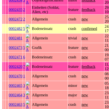
0002434
3
Objekteigenschaften
minor
feedback
20
Einheiten (Soldat,
29
0002435
2
feature
feedback
Alien, etc)
10
25
0002472
2
Allgemein
crash
new
20
24
0002482
5
Bodeneinsatz
crash
confirmed
17
22
0002481
Allgemein
trivial
new
11
21
0002473
5
Grafik
feature
new
00
19
0002471
6
Bodeneinsatz
crash
new
07
11
0002420
7
Bodeneinsatz
feature
feedback
12
08
0002470
1
Allgemein
crash
new
00
05
0002465
3
Allgemein
minor
new
18
23
0002464
3
Allgemein
major
new
11
23
0002463
5
Allgemein
crash
new
10