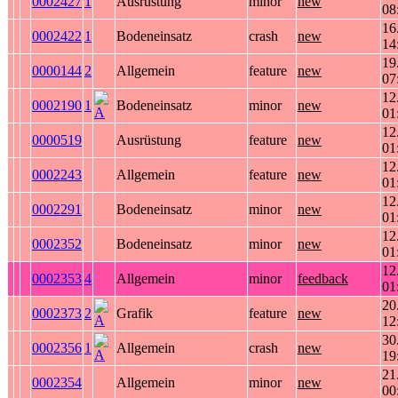
0002427
1
Ausrüstung
minor
new
08
16
0002422
1
Bodeneinsatz
crash
new
14
19
0000144
2
Allgemein
feature
new
07
12
0002190
1
Bodeneinsatz
minor
new
01
12
0000519
Ausrüstung
feature
new
01
12
0002243
Allgemein
feature
new
01
12
0002291
Bodeneinsatz
minor
new
01
12
0002352
Bodeneinsatz
minor
new
01
12
0002353
4
Allgemein
minor
feedback
01
20
0002373
2
Grafik
feature
new
12
30
0002356
1
Allgemein
crash
new
19
21
0002354
Allgemein
minor
new
00