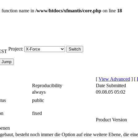
id function name in
/www/htdocs/xfmantis/core.php
on line
18
Project:
CEST
[
View Advanced
]
[
Reproducibility
Date Submitted
always
09.08.05 05:02
tus
public
on
fixed
Product Version
benen
 gebaut, besteht noch immer die Option auf eine weitere Ebene, die ei