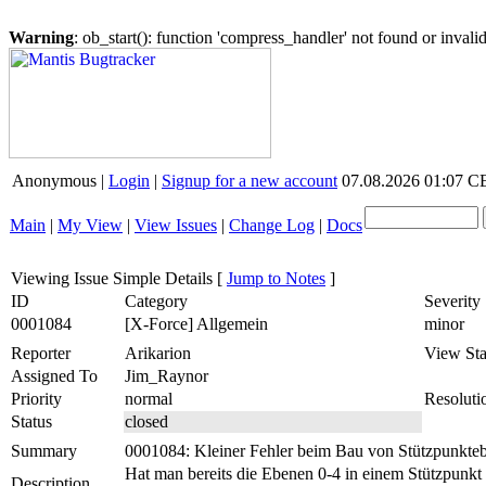
Warning
: ob_start(): function 'compress_handler' not found or inval
Anonymous |
Login
|
Signup for a new account
07.08.2026 01:07 
Main
|
My View
|
View Issues
|
Change Log
|
Docs
Viewing Issue Simple Details
[
Jump to Notes
]
ID
Category
Severity
0001084
[X-Force] Allgemein
minor
Reporter
Arikarion
View Sta
Assigned To
Jim_Raynor
Priority
normal
Resoluti
Status
closed
Summary
0001084: Kleiner Fehler beim Bau von Stützpunkte
Hat man bereits die Ebenen 0-4 in einem Stützpunkt
Description