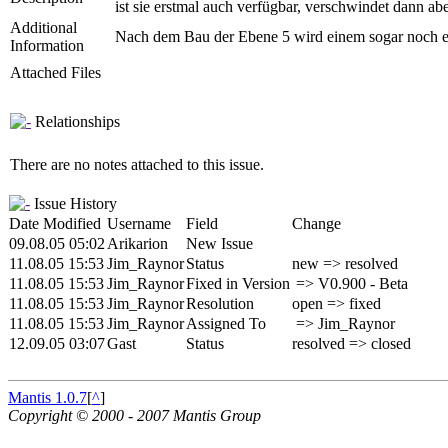
ist sie erstmal auch verfügbar, verschwindet dann ab
Additional
Nach dem Bau der Ebene 5 wird einem sogar noch ein
Information
Attached Files
Relationships
There are no notes attached to this issue.
Issue History
Date Modified
Username
Field
Change
09.08.05 05:02
Arikarion
New Issue
11.08.05 15:53
Jim_Raynor
Status
new => resolved
11.08.05 15:53
Jim_Raynor
Fixed in Version
=> V0.900 - Beta
11.08.05 15:53
Jim_Raynor
Resolution
open => fixed
11.08.05 15:53
Jim_Raynor
Assigned To
=> Jim_Raynor
12.09.05 03:07
Gast
Status
resolved => closed
Mantis 1.0.7
[
^
]
Copyright © 2000 - 2007 Mantis Group