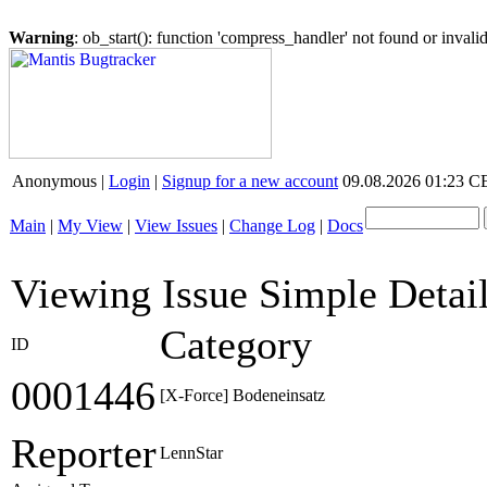
Warning
: ob_start(): function 'compress_handler' not found or inval
Anonymous |
Login
|
Signup for a new account
09.08.2026 01:23 
Main
|
My View
|
View Issues
|
Change Log
|
Docs
Viewing Issue Simple Detai
Category
ID
0001446
[X-Force] Bodeneinsatz
Reporter
LennStar