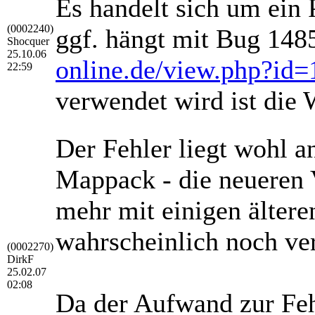
Es handelt sich um ein
(0002240)
ggf. hängt mit Bug 1485
Shocquer
25.10.06
online.de/view.php?id=
22:59
verwendet wird ist die 
Der Fehler liegt wohl a
Mappack - die neueren
mehr mit einigen ältere
wahrscheinlich noch ve
(0002270)
DirkF
25.02.07
02:08
Da der Aufwand zur Feh