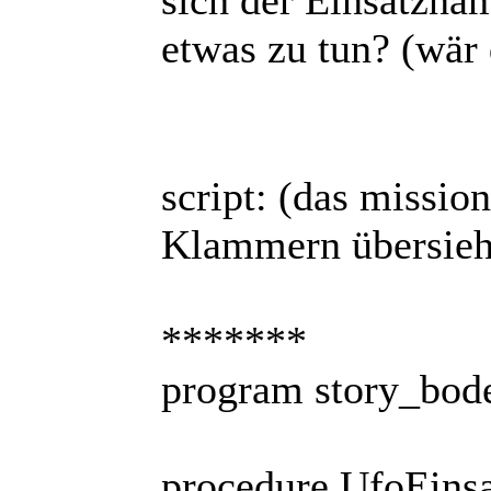
sich der Einsatzna
etwas zu tun? (wär
script: (das missio
Klammern übersieh
*******
program story_bod
procedure UfoEins