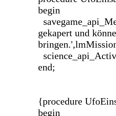
begin
savegame_api_Mes
gekapert und können
bringen.',lmMissio
science_api_Activ
end;
{procedure UfoEins
begin