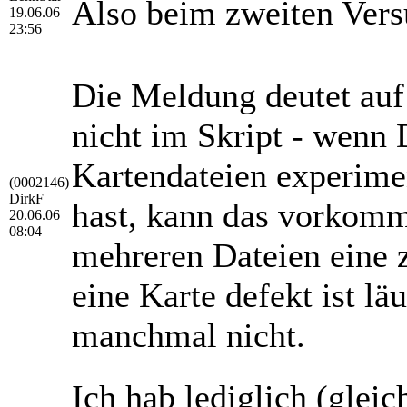
Also beim zweiten Versu
19.06.06
23:56
Die Meldung deutet auf 
nicht im Skript - wenn
Kartendateien experimen
(0002146)
DirkF
hast, kann das vorkomm
20.06.06
08:04
mehreren Dateien eine 
eine Karte defekt ist l
manchmal nicht.
Ich hab lediglich (gleic