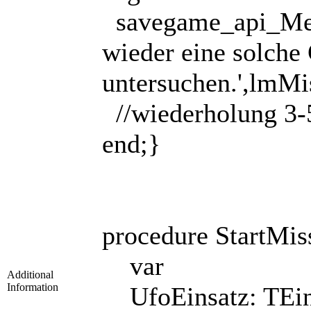
savegame_api_Mess
wieder eine solche
untersuchen.',lmMi
//wiederholung 3-
end;}
procedure StartMis
var
Additional
Information
UfoEinsatz: TEin