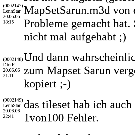
(0002147)
MapSetSarun.m3d von de
LennStar
20.06.06
Probleme gemacht hat. 
18:15
nicht mal aufgehabt ;)
Und dann wahrscheinlich
(0002148)
DirkF
zum Mapset Sarun verge
20.06.06
21:11
kopiert ;-)
(0002149)
das tileset hab ich auch 
LennStar
20.06.06
1von100 Fehler.
22:41