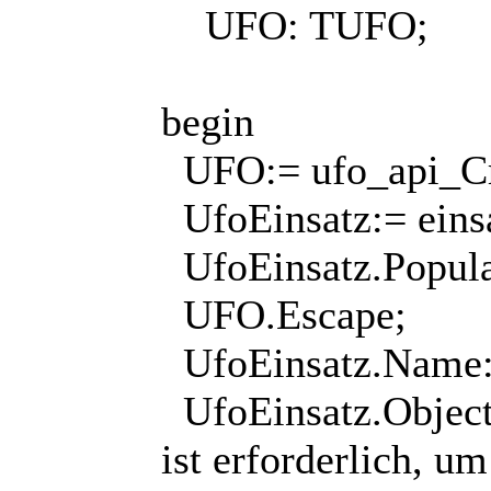
UFO: TUFO;
begin
UFO:= ufo_api_C
UfoEinsatz:= einsa
UfoEinsatz.Popu
UFO.Escape;
UfoEinsatz.Name:=
UfoEinsatz.Objecti
ist erforderlich, 