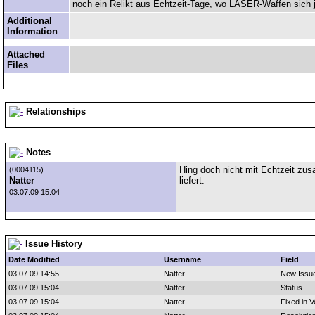
noch ein Relikt aus Echtzeit-Tage, wo LASER-Waffen sich 
Additional
Information
Attached
Files
Relationships
Notes
Hing doch nicht mit Echtzeit z
(0004115)
Natter
liefert.
03.07.09 15:04
Issue History
Date Modified
Username
Field
03.07.09 14:55
Natter
New Issu
03.07.09 15:04
Natter
Status
03.07.09 15:04
Natter
Fixed in V