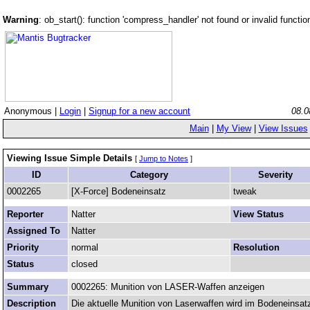
Warning
: ob_start(): function 'compress_handler' not found or invalid funct
Anonymous |
Login
|
Signup for a new account
08.0
Main
|
My View
|
View Issues
Viewing Issue Simple Details
[
Jump to Notes
]
ID
Category
Severity
0002265
[X-Force] Bodeneinsatz
tweak
Reporter
Natter
View Status
Assigned To
Natter
Priority
normal
Resolution
Status
closed
Summary
0002265: Munition von LASER-Waffen anzeigen
Description
Die aktuelle Munition von Laserwaffen wird im Bodeneinsatz