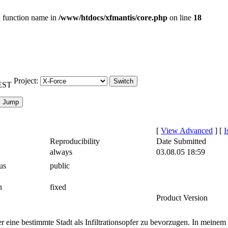
id function name in
/www/htdocs/xfmantis/core.php
on line
18
Project:
CEST
[
View Advanced
]
[
I
Reproducibility
Date Submitted
always
03.08.05 18:59
us
public
n
fixed
Product Version
 eine bestimmte Stadt als Infiltrationsopfer zu bevorzugen. In meinem e