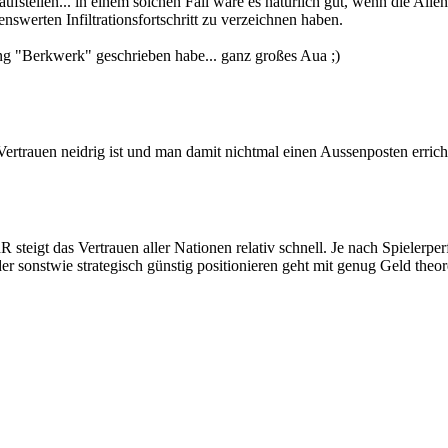
 aufstellen... in einem solchen Fall wäre es natürlich gut, wenn die 
nswerten Infiltrationsfortschritt zu verzeichnen haben.
ing "Berkwerk" geschrieben habe... ganz großes Aua ;)
rtrauen neidrig ist und man damit nichtmal einen Aussenposten errich
steigt das Vertrauen aller Nationen relativ schnell. Je nach Spielerpe
r sonstwie strategisch günstig positionieren geht mit genug Geld theor