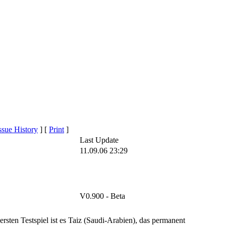
ssue History
]
[
Print
]
Last Update
11.09.06 23:29
V0.900 - Beta
rsten Testspiel ist es Taiz (Saudi-Arabien), das permanent