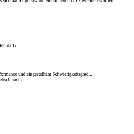
Aliens sich dann irgendwann einem neuen Ort zuwenden würden.
ten darf?
rformance und eingestelltem Schwierigkeitsgrad...
etisch auch.