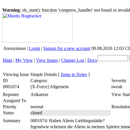
Warning
: ob_start(): function 'compress_handler' not found or inval
Anonymous |
Login
|
Signup for a new account
09.08.2026 12:03 
Main
|
My View
|
View Issues
|
Change Log
|
Docs
Viewing Issue Simple Details
[
Jump to Notes
]
ID
Category
Severity
0001074
[X-Force] Allgemein
tweak
Reporter
Arikarion
View Stat
Assigned To
Priority
normal
Resolutio
Status
closed
Summary
0001074: Haben Aliens Lieblingsstädte?
Irgendwie scheinen die Aliens in meinen Spielen immer