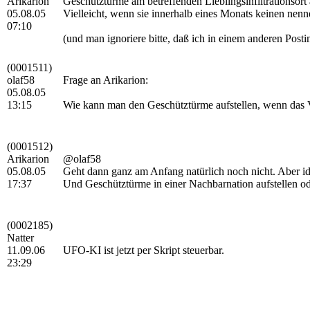
Arikarion
Geschütztürme am betreffenden Lieblingsinfiltrationsort
05.08.05
Vielleicht, wenn sie innerhalb eines Monats keinen nenne
07:10
(und man ignoriere bitte, daß ich in einem anderen Post
(0001511)
olaf58
Frage an Arikarion:
05.08.05
13:15
Wie kann man den Geschütztürme aufstellen, wenn das Ve
(0001512)
Arikarion
@olaf58
05.08.05
Geht dann ganz am Anfang natürlich noch nicht. Aber idR 
17:37
Und Geschütztürme in einer Nachbarnation aufstellen ode
(0002185)
Natter
11.09.06
UFO-KI ist jetzt per Skript steuerbar.
23:29