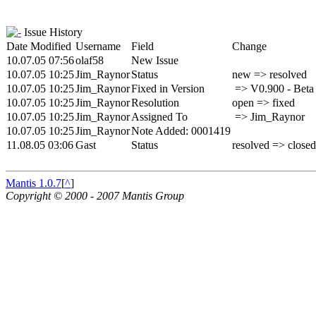
Issue History
Date Modified
Username
Field
Change
10.07.05 07:56
olaf58
New Issue
10.07.05 10:25
Jim_Raynor
Status
new => resolved
10.07.05 10:25
Jim_Raynor
Fixed in Version
=> V0.900 - Beta
10.07.05 10:25
Jim_Raynor
Resolution
open => fixed
10.07.05 10:25
Jim_Raynor
Assigned To
=> Jim_Raynor
10.07.05 10:25
Jim_Raynor
Note Added: 0001419
11.08.05 03:06
Gast
Status
resolved => closed
Mantis 1.0.7
[
^
]
Copyright © 2000 - 2007 Mantis Group