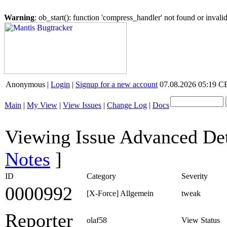
Warning
: ob_start(): function 'compress_handler' not found or inval
Anonymous |
Login
|
Signup for a new account
07.08.2026 05:19 
Main
|
My View
|
View Issues
|
Change Log
|
Docs
Viewing Issue Advanced De
Notes
]
ID
Category
Severity
0000992
[X-Force] Allgemein
tweak
Reporter
olaf58
View Status