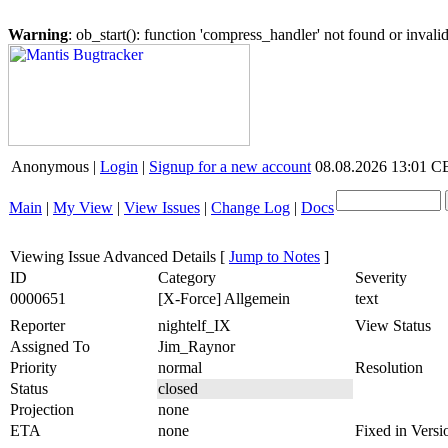
Warning
: ob_start(): function 'compress_handler' not found or inval
Anonymous |
Login
|
Signup for a new account
08.08.2026 13:01 
Main
|
My View
|
View Issues
|
Change Log
|
Docs
Viewing Issue Advanced Details
[
Jump to Notes
]
ID
Category
Severity
0000651
[X-Force] Allgemein
text
Reporter
nightelf_IX
View Status
Assigned To
Jim_Raynor
Priority
normal
Resolution
Status
closed
Projection
none
ETA
none
Fixed in Versi