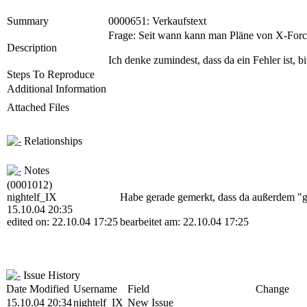
Summary
0000651: Verkaufstext
Frage: Seit wann kann man Pläne von X-Force
Description
Ich denke zumindest, dass da ein Fehler ist, bit
Steps To Reproduce
Additional Information
Attached Files
Relationships
Notes
(0001012)
nightelf_IX
Habe gerade gemerkt, dass da außerdem "ge
15.10.04 20:35
edited on: 22.10.04 17:25
bearbeitet am: 22.10.04 17:25
Issue History
Date Modified
Username
Field
Change
15.10.04 20:34
nightelf_IX
New Issue