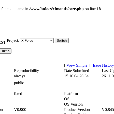
id function name in
/www/htdocs/xfmantis/core.php
on line
18
Project:
CEST
[
View Simple
]
[
Issue History
Reproducibility
Date Submitted
Last U
always
15.10.04 20:34
26.11.0
public
fixed
Platform
OS
OS Version
on
V0.900
Product Version
V0.845