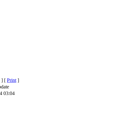
]
[
Print
]
pdate
4 03:04