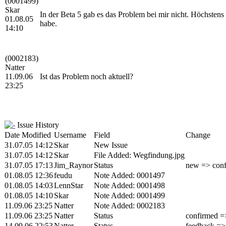
(0001499)
Skar
In der Beta 5 gab es das Problem bei mir nicht. Höchsten
01.08.05
habe.
14:10
(0002183)
Natter
11.09.06
Ist das Problem noch aktuell?
23:25
Issue History
Date Modified
Username
Field
Change
31.07.05 14:12
Skar
New Issue
31.07.05 14:12
Skar
File Added: Wegfindung.jpg
31.07.05 17:13
Jim_Raynor
Status
new => con
01.08.05 12:36
feudu
Note Added: 0001497
01.08.05 14:03
LennStar
Note Added: 0001498
01.08.05 14:10
Skar
Note Added: 0001499
11.09.06 23:25
Natter
Note Added: 0002183
11.09.06 23:25
Natter
Status
confirmed =
14.09.06 22:53
Natter
Status
feedback =>