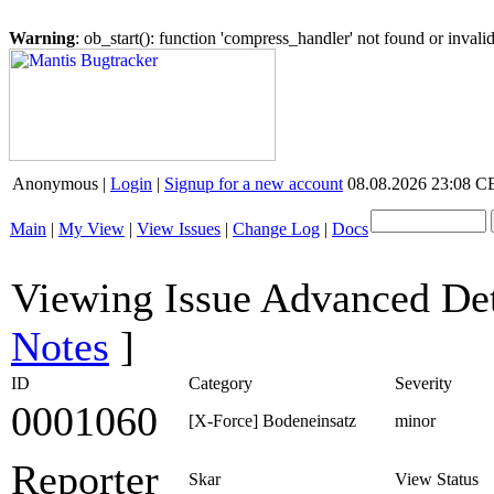
Warning
: ob_start(): function 'compress_handler' not found or inval
Anonymous |
Login
|
Signup for a new account
08.08.2026 23:08 
Main
|
My View
|
View Issues
|
Change Log
|
Docs
Viewing Issue Advanced De
Notes
]
ID
Category
Severity
0001060
[X-Force] Bodeneinsatz
minor
Reporter
Skar
View Status