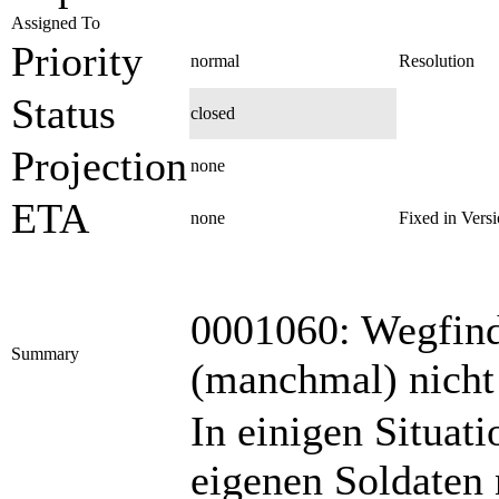
Assigned To
Priority
normal
Resolution
Status
closed
Projection
none
ETA
none
Fixed in Vers
0001060: Wegfind
Summary
(manchmal) nicht
In einigen Situat
eigenen Soldaten 