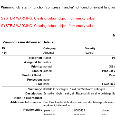
Warning
: ob_start(): function 'compress_handler' not found or invalid funct
SYSTEM WARNING: Creating default object from empty value
SYSTEM WARNING: Creating default object from empty value
M
Viewing Issue Advanced Details
ID:
Category:
Severity:
414
Allgemein
feature
Reporter:
Natter
Pl
Assigned To:
Natter
Priority:
normal
OS V
Status:
closed
Product V
Product Build:
Reso
Projection:
none
ETA:
none
Fixed in 
Summary:
0000414: beliebigen Punkt auf Weltkarte anfliegen
Description:
Es sollte möglich sein, ein Raumschiff an eine beliebige St
Steps To Reproduce:
Additional Information:
Das Problem besteht darin, wie aus der Mausposition auf
auskennt, bitte melden.
Relationships
parent of
0000413
closed
parent of
0000600
new