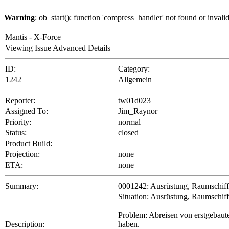
Warning
: ob_start(): function 'compress_handler' not found or inval
Mantis - X-Force
Viewing Issue Advanced Details
ID:
Category:
1242
Allgemein
Reporter:
tw01d023
Assigned To:
Jim_Raynor
Priority:
normal
Status:
closed
Product Build:
Projection:
none
ETA:
none
Summary:
0001242: Ausrüstung, Raumschiffe
Situation: Ausrüstung, Raumschif
Problem: Abreisen von erstgebaut
Description:
haben.