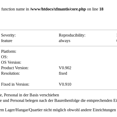
id function name in
/www/htdocs/xfmantis/core.php
on line
18
Severity:
Reproducibility:
feature
always
Platform:
OS:
OS Version:
Product Version:
V0.902
Resolution:
fixed
Fixed in Version:
V0.910
, Personal in der Basis verschieben
fe und Personal belegen nach der Baureihenfolge die entsprechenden Ei
em Lager/Hangar/Quartier nicht möglich obwohl andere Einrichtungen 